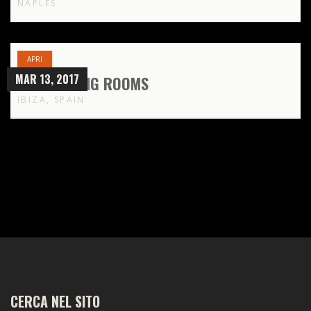
NAPLES
APRI
MAR 13, 2017
THE READING ROOMS
IBIZA, SPAIN
CERCA NEL SITO