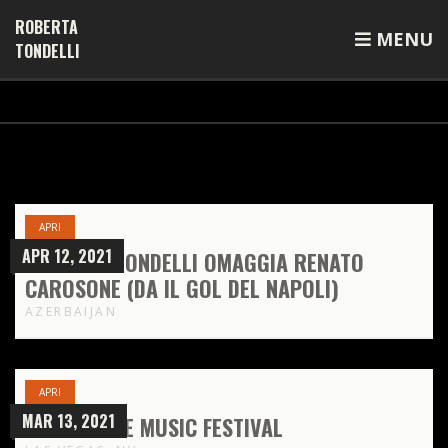
ROBERTA
MENU
TONDELLI
APRI
APR 12, 2021
ROBERTA TONDELLI OMAGGIA RENATO
CAROSONE (DA IL GOL DEL NAPOLI)
AZERBAIJAN
APRI
MAR 13, 2021
SNOWGLOBE MUSIC FESTIVAL