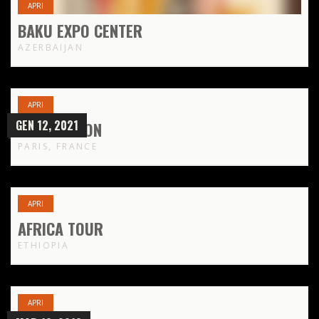
APRI
BAKU EXPO CENTER
AZERBAIJAN
APRI
GEN 12, 2021
LIVE SESSION
PARIS, FRANCE
APRI
AFRICA TOUR
ETHIOPIA
APRI