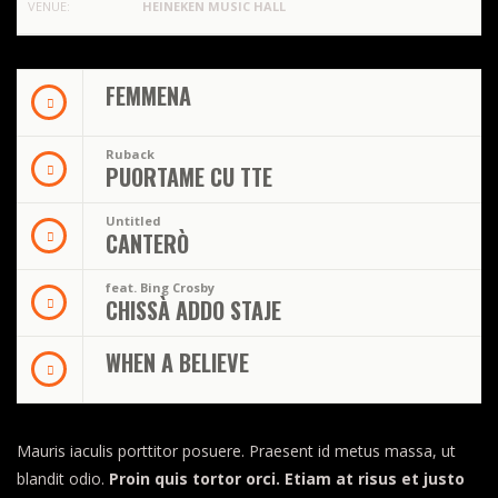
VENUE:
HEINEKEN MUSIC HALL
FEMMENA
Ruback
PUORTAME CU TTE
Untitled
CANTERÒ
feat. Bing Crosby
CHISSÀ ADDO STAJE
WHEN A BELIEVE
Mauris iaculis porttitor posuere. Praesent id metus massa, ut
blandit odio.
Proin quis tortor orci. Etiam at risus et justo