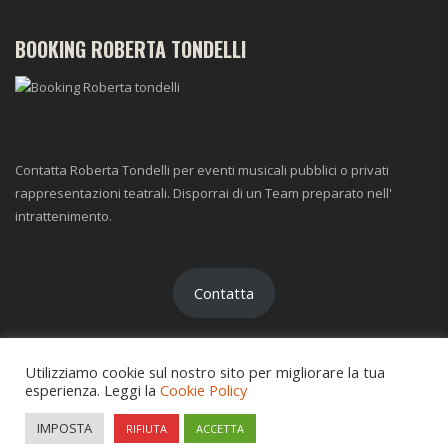
BOOKING ROBERTA TONDELLI
Contatta Roberta Tondelli per eventi musicali pubblici o privati
rappresentazioni teatrali. Disporrai di un Team preparato nell'
intrattenimento.
Contatta
Utilizziamo cookie sul nostro sito per migliorare la tua
esperienza. Leggi la
Cookie Policy
IMPOSTA
RIFIUTA
ACCETTA
COPYRIGHT
ROBERTATONDELLI.COM -
PRIVACY -