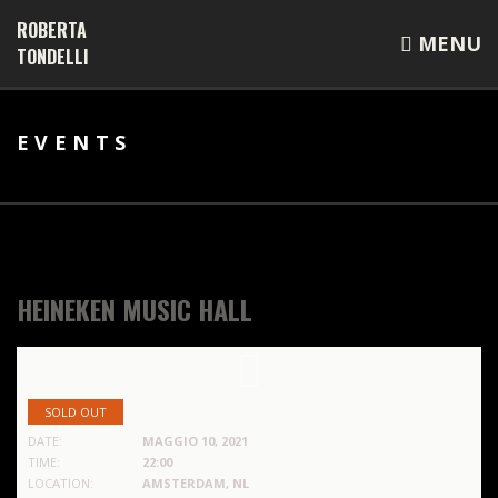
ROBERTA
MENU
TONDELLI
EVENTS
HEINEKEN MUSIC HALL
SOLD OUT
DATE:
MAGGIO 10, 2021
TIME:
22:00
LOCATION:
AMSTERDAM, NL