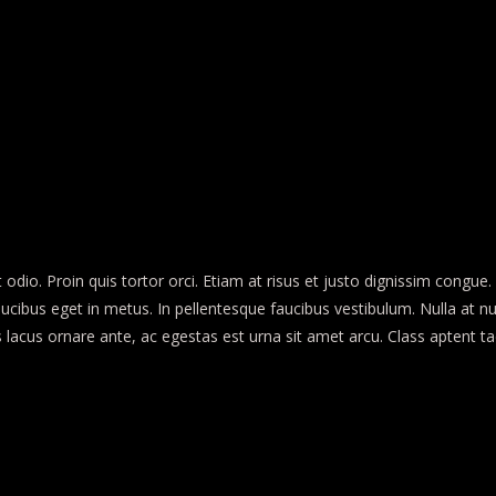
 odio. Proin quis tortor orci. Etiam at risus et justo dignissim congu
ibus eget in metus. In pellentesque faucibus vestibulum. Nulla at nulla 
cus lacus ornare ante, ac egestas est urna sit amet arcu. Class aptent t