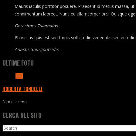
Mauris iaculis porttitor posuere. Praesent id metus massa, ut b
condimentum laoreet. Nunc eu ullamcorper orci. Quisque eget 
Gerasimos Tsiamalos
Phasellus quis est sed turpis sollicitudin venenatis sed eu o
Anastis Sourgoutsidis
ULTIME FOTO
Apri
ROBERTA TONDELLI
Foto di scena
CERCA NEL SITO
Search
for: