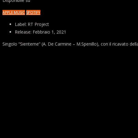
Disponibile su
APPLE MUSIC
SPOTIFY
Label:
RT Project
Release:
Febbraio 1, 2021
Singolo “Sienteme” (A. De Carmine – M.Spenillo), con il ricavato dell